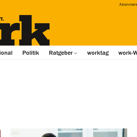
Abonnier
ional
Politik
Ratgeber
worktag
work-W