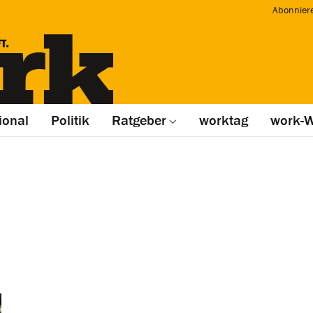
Abonnier
ional
Politik
Ratgeber
worktag
work-W