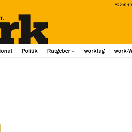
Abonnier
ional
Politik
Ratgeber
worktag
work-W