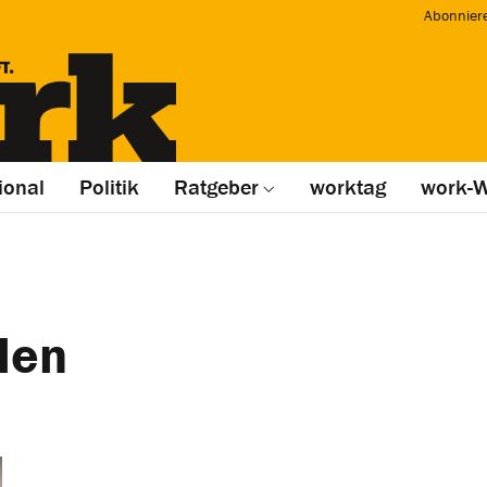
Abonnier
ional
Politik
Ratgeber
worktag
work-W
len