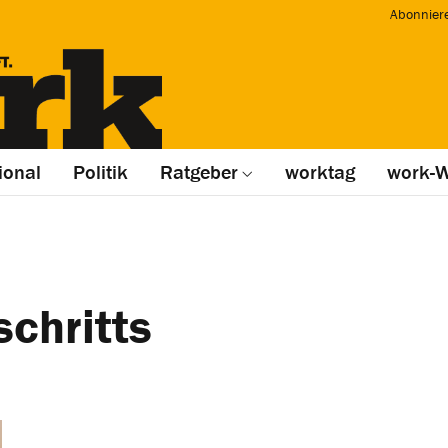
Abonnier
ional
Politik
Ratgeber
worktag
work-W
chritts