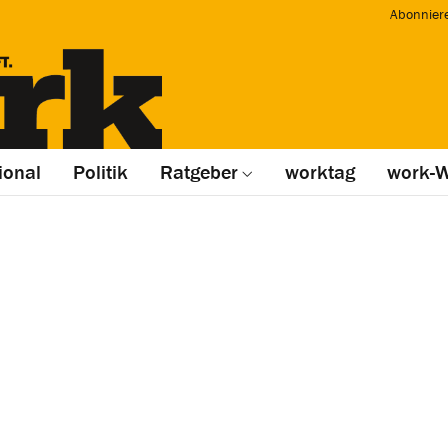
Abonnier
ional
Politik
Ratgeber
worktag
work-W