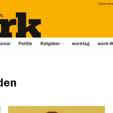
Abonnier
ional
Politik
Ratgeber
worktag
work-W
den