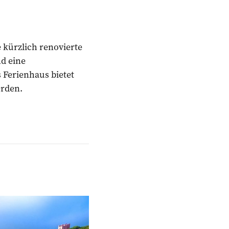
e kürzlich renovierte
d eine
 Ferienhaus bietet
erden.