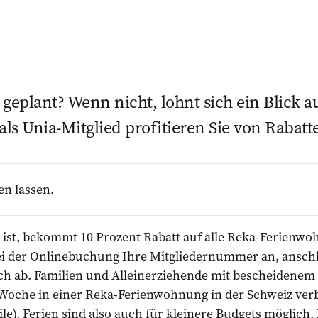
geplant? Wenn nicht, lohnt sich ein Blick a
ls Unia-Mitglied profitieren Sie von Rabatt
en lassen.
a ist, bekommt 10 Prozent Rabatt auf alle Reka-Ferienw
ei der Onlinebuchung Ihre Mitgliedernummer an, anschl
sch ab. Familien und Alleinerziehende mit bescheiden
 Woche in einer Reka-Ferienwohnung in der Schweiz verb
ile
). Ferien sind also auch für kleinere Budgets möglich.