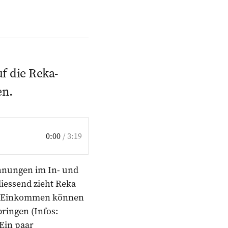
uf die Reka-
en.
0:00
/
3:19
ohnungen im In- und
iessend zieht Reka
em Einkommen können
ringen (Infos:
 Ein paar