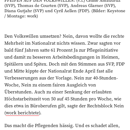
PFEIFEN AUF DEN VOLKSWILLEN: (v.l.) Céline Amaudruz
(SVP), Thomas de Courten (SVP), Andreas Glarner (SVP),
Diana Gutjahr (SVP) und Cyril Aellen (FDP). (Bilder: Keystone
/ Montage: work)
Den Volkswillen umsetzen? Nein, davon wollte die rechte
Mehrheit im Nationalrat nichts wissen. Zwar sagten vor
bald fünf Jahren satte 61 Prozent Ja zur Pflegeinitiative
und damit zu besseren Arbeitsbedingungen in Heimen,
Spitälern und Spitex. Doch mit den Stimmen aus SVP, FDP
und Mitte kippte der Nationalrat Ende April fast alle
Verbesserungen aus der Vorlage. Nein zur 40-Stunden-
Woche, Nein zu einem fairen Ausgleich von
Überstunden. Auch zu einer Senkung der erlaubten
Höchstarbeitszeit von 50 auf 45 Stunden pro Woche, wie
dies etwa in Büroberufen gilt, sagte der Rechtsblock Nein
(
work berichtete
).
Das macht die Pflegenden hässig. Und es schadet allen,