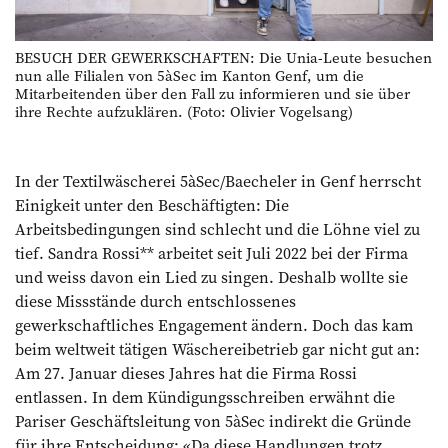
BESUCH DER GEWERKSCHAFTEN: Die Unia-Leute besuchen
nun alle Filialen von 5àSec im Kanton Genf, um die
Mitarbeitenden über den Fall zu informieren und sie über
ihre Rechte aufzuklären. (Foto: Olivier Vogelsang)
In der Textilwäscherei 5àSec/Baecheler in Genf herrscht
Einigkeit unter den Beschäftigten: Die
Arbeitsbedingungen sind schlecht und die Löhne viel zu
tief. Sandra Rossi** arbeitet seit Juli 2022 bei der Firma
und weiss davon ein Lied zu singen. Deshalb wollte sie
diese Missstände durch entschlossenes
gewerkschaftliches Engagement ändern. Doch das kam
beim weltweit tätigen Wäschereibetrieb gar nicht gut an:
Am 27. Januar dieses Jahres hat die Firma Rossi
entlassen. In dem Kündigungsschreiben erwähnt die
Pariser Geschäftsleitung von 5àSec indirekt die Gründe
für ihre Entscheidung: «Da diese Handlungen trotz