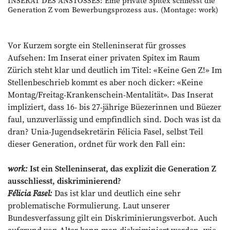
INSERAT DES ANSTOSSES: Eine private Spitex schliesst die
Generation Z vom Bewerbungsprozess aus. (Montage: work)
Vor Kurzem sorgte ein Stelleninserat für grosses
Aufsehen: Im Inserat einer privaten Spitex im Raum
Zürich steht klar und deutlich im Titel: «Keine Gen Z!» Im
Stellenbeschrieb kommt es aber noch dicker: «Keine
Montag/Freitag-Krankenschein-Mentalität». Das Inserat
impliziert, dass 16- bis 27-jährige Büezerinnen und Büezer
faul, unzuverlässig und empfindlich sind. Doch was ist da
dran? Unia-Jugendsekretärin Félicia Fasel, selbst Teil
dieser Generation, ordnet für work den Fall ein:
work:
Ist ein Stelleninserat, das explizit die Generation Z
ausschliesst, diskriminierend?
Félicia Fasel:
Das ist klar und deutlich eine sehr
problematische Formulierung. Laut unserer
Bundesverfassung gilt ein Diskriminierungsverbot. Auch
aufgrund von Alter kann man diskriminiert werden, wie