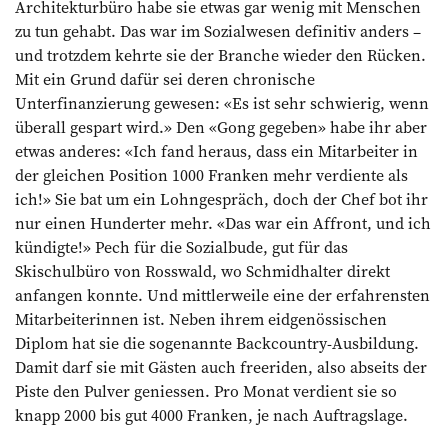
Architektur­büro habe sie etwas gar wenig mit Menschen
zu tun gehabt. Das war im Sozialwesen definitiv anders –
und trotzdem kehrte sie der Branche wieder den Rücken.
Mit ein Grund dafür sei deren chro­nische
Unterfinanzierung gewesen: «Es ist sehr schwierig, wenn
überall gespart wird.» Den «Gong gegeben» habe ihr aber
etwas anderes: «Ich fand heraus, dass ein Mit­arbeiter in
der gleichen Position 1000 Franken mehr verdiente als
ich!» Sie bat um ein Lohngespräch, doch der Chef bot ihr
nur einen Hunderter mehr. «Das war ein Affront, und ich
kündigte!» Pech für die So­zialbude, gut für das
Skischulbüro von Rosswald, wo Schmidhalter direkt
anfangen konnte. Und mittlerweile eine der erfahrensten
Mitarbeiterinnen ist. Neben ihrem eidgenössischen
Diplom hat sie die sogenannte Backcountry-Ausbildung.
Damit darf sie mit Gästen auch freeriden, also abseits der
Piste den Pulver geniessen. Pro Monat verdient sie so
knapp 2000 bis gut 4000 Franken, je nach Auftragslage.