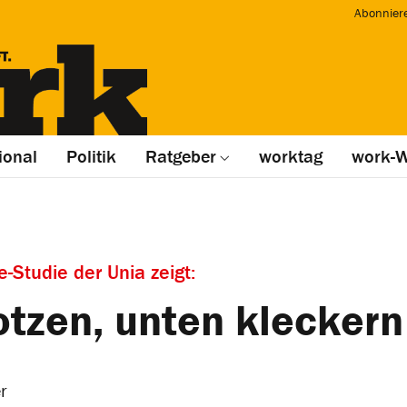
Abonnier
ional
Politik
Ratgeber
worktag
work-W
-Studie der Unia zeigt:
otzen, unten kleckern
r