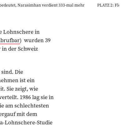
 bedeutet, Narasimhan verdient 333-mal mehr
PLATZ 2: Flemming Ørn
ie Lohnschere in
abrufbar
) wurden 39
 in der Schweiz
sind. Die
ehmen ist ein
. Sie zeigt, wie
teilt. 1986 lag sie in
die am schlechtesten
bergauf mit dem
nia-Lohnschere-Studie