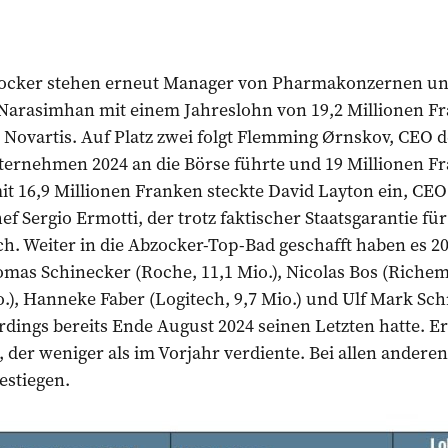
bzocker stehen erneut Manager von Pharmakonzernen un
Narasimhan mit einem Jahreslohn von 19,2 Millionen Fr
ei Novartis. Auf Platz zwei folgt Flemming Ørnskov, CE
ternehmen 2024 an die Börse führte und 19 Millionen Fr
t 16,9 Millionen Franken steckte David Layton ein, CEO
f Sergio Ermotti, der trotz faktischer Staatsgarantie fü
ch. Weiter in die Abzocker-Top-Bad geschafft haben es 20
homas Schinecker (Roche, 11,1 Mio.), Nicolas Bos (Richem
o.), Hanneke Faber (Logitech, 9,7 Mio.) und Ulf Mark Sch
erdings bereits Ende August 2024 seinen Letzten hatte. Er
, der weniger als im Vorjahr verdiente. Bei allen andere
estiegen.