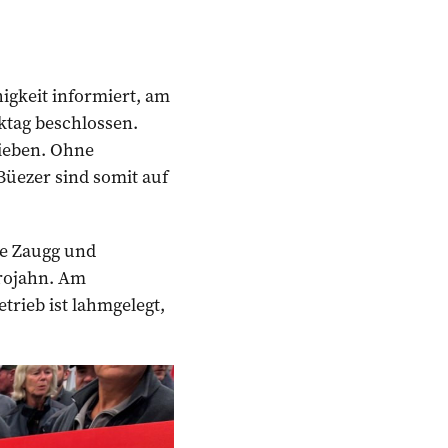
gkeit informiert, am
ktag beschlossen.
rieben. Ohne
Büezer sind somit auf
te Zaugg und
Trojahn. Am
trieb ist lahmgelegt,