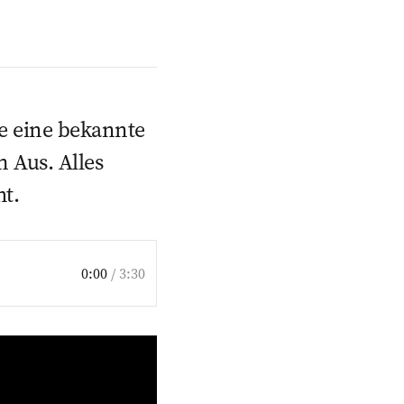
he eine bekannte
m Aus. Alles
ht.
0:00
/
3:30