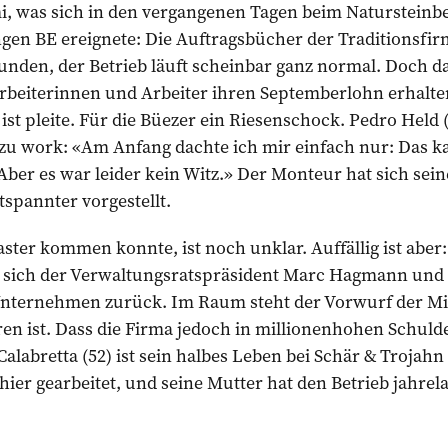
mi, was sich in den vergangenen Tagen beim Natursteinb
en BE ereignete: Die Auftragsbücher der Traditionsfirma
unden, der Betrieb läuft scheinbar ganz normal. Doch d
Arbeiterinnen und Arbeiter ihren Septemberlohn erhalte
ist pleite. Für die Büezer ein Riesenschock. Pedro Held (
zu work: «Am Anfang dachte ich mir einfach nur: Das ka
Aber es war leider kein Witz.» Der Monteur hat sich sein
spannter vorgestellt.
ster kommen konnte, ist noch unklar. Auffällig ist aber:
 sich der Verwaltungsratspräsident Marc Hagmann und 
nternehmen zurück. Im Raum steht der Vorwurf der Mis
ren ist. Dass die Firma jedoch in millionenhohen Schulde
Calabretta (52) ist sein halbes Leben bei Schär & Trojahn 
 hier gearbeitet, und seine Mutter hat den Betrieb jahrela