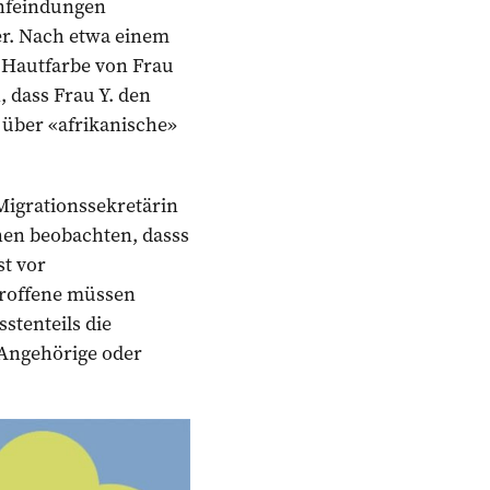
Anfeindungen
mer. Nach etwa einem
e Hautfarbe von Frau
 dass Frau Y. den
über «afrikanische»
Migrationssekretärin
nen beobachten, dasss
t vor
troffene müssen
stenteils die
 Angehörige oder