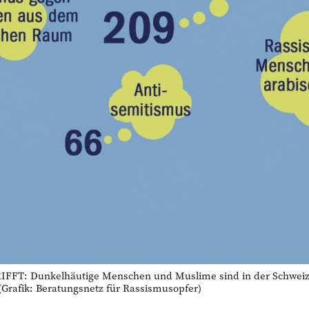
FT: Dunkelhäutige Menschen und Muslime sind in der Schweiz 
(Grafik: Beratungsnetz für Rassismusopfer)