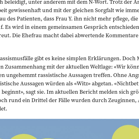
ch beleidigt, unter anderem mit dem N-Wort. Trotz der 
rbeit gewissenhaft und mit der gleichen Sorgfalt wie im
rau des Patienten, dass Frau Y. ihn nicht mehr pflege, di
uf. Es wird in einem gemeinsamen Gespräch entschieden,
eut. Die Ehefrau macht dabei abwertende Kommentare 
assismusfälle gibt es keine simplen Erklärungen. Doch 
inen Zusammenhang mit der aktuellen Weltlage: «Wir kön
 ungehemmt rassistische Aussagen treffen. Ohne Angs
stische Aussagen würden als «Witz» abgetan. «Nichtbe
beginnt», sagt sie. Im aktuellen Bericht melden sich grös
och rund ein Drittel der Fälle wurden durch Zeuginnen,
et.