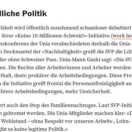
iche Politik
keit wird öffentlich zunehmend schamloser debattiert. 
ihrer «Keine 10-Millionen-Schweiz!»-In­itiative (
work be
nskonferenz der Unia verabschiedeten deshalb die Unia-
 Deckmantel der «Nachhaltigkeit» greift die SVP die Löh
er ohne Schweizer Pass. Unia-Mann Gashi sagt: «Die SVP
en. Die Rechte aller Arbeiterinnen und Arbeiter werden
thalt, desto prekärer die Arbeitsbedingungen. Diese Pre
e Initiative greift frontal die Personenfreizügigkeit an
htere Arbeitsbedingungen, mehr Unsicherheit.
ert auch den Stop des Familiennachzuges. Laut SVP-Initiat
 gebremst werden. Die Unia-Mitglieder machen klar: «
n Wohlstand – ohne Respekt vor unseren Arbeits-, Lohn-
t es keine legitime Politik.»