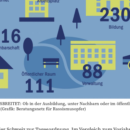
REITET: Ob in der Ausbildung, unter Nachbarn oder im öffent
. (Grafik: Beratungsnetz für Rassismusopfer)
der Schweiz zur Tagesordnung. Im Vergleich zum Vorjahr