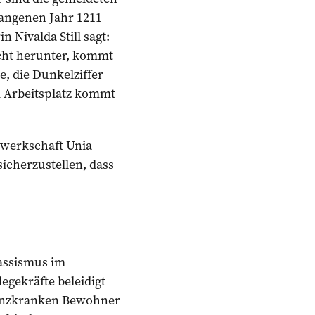
gangenen Jahr 1211
 Nivalda Still sagt:
icht herunter, kommt
e, die Dunkelziffer
m Arbeitsplatz kommt
Gewerkschaft Unia
 sicherzustellen, dass
assismus im
egekräfte beleidigt
menzkranken Bewohner