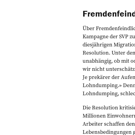
Fremdenfeindl
Über Fremdenfeindlich
Kampagne der SVP zu ­
diesjährigen Migratio
Resolution. Unter dem
unabhängig, ob mit od
wir nicht unterschätz
Je prekärer der Aufen
Lohndumping.» Denn di
Lohndumping, schlec
Die Resolution kritisi
Millionen Einwohnern
Arbeiter schaffen de
Lebensbedingungen gib