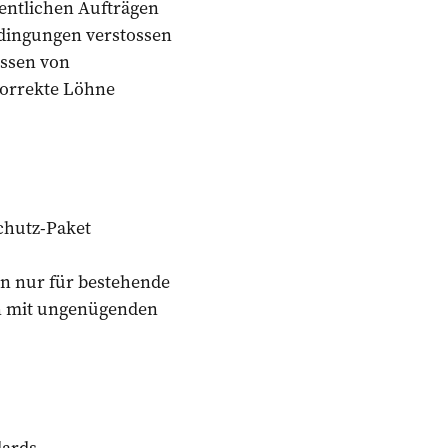
fentlichen Aufträgen
edingungen verstossen
ussen von
korrekte Löhne
chutz-Paket
en nur für bestehende
en mit ungenügenden
ards.