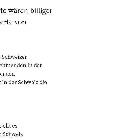
e wären billiger
erte von
 Schweizer
nehmenden in der
on den
 in der Schweiz die
ucht es
r Schweiz