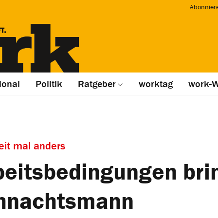
Abonnier
ional
Politik
Ratgeber
worktag
work-W
eit mal anders
beitsbedingungen brin
ihnachtsmann