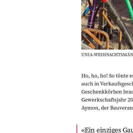
UNIA-WEIHNACHTSMÄNNER:
Ho, ho, ho! So tönte 
auch in Verkaufsgesc
Geschenkkörben brach
Gewerkschaftsjahr 20
Aymon, der Bauverant
Ein einziges Ga