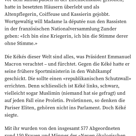
hatte in besetzten Häusern überlebt und als
Altenpflegerin, Coiffeuse und Kassierin gejobbt.
Wortgewaltig will Madame la députée nun den Rassisten
in der französischen Nationalversammlung Zunder
geben: «Ich bin eine Kriegerin, ich bin die Stimme derer
ohne Stimme.»
Die Kékés dieser Welt sind alles, was Präsident Emmanuel
Macron verachtet – und fürchtet. Gegen die Kéké hatte er
seine frühere Sportministerin in den Wahlkampf
geschickt. Die sollte einen «republikanischen Schutzwall»
errichten. Denn schliesslich ist Kéké links, schwarz,
vielleicht sogar Muslimin (niemand hat sie gefragt) und
auf jeden Fall eine Proletin. Proletinnen, so denken die
Pariser Eliten, gehören nicht ins Parlament. Doch Kéké
siegte.
Mit ihr wurden von den insgesamt 577 Abgeordneten
rund 150 Frauen und Männer der «Neuen ökologischen