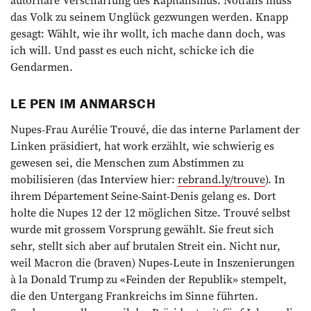
autoritäre Verschärfung des Kapitalismus. Notfalls muss
das Volk zu seinem Unglück gezwungen werden. Knapp
gesagt: Wählt, wie ihr wollt, ich mache dann doch, was
ich will. Und passt es euch nicht, schicke ich die
Gendarmen.
LE PEN IM ANMARSCH
Nupes-Frau Aurélie Trouvé, die das interne Parlament der
Linken präsidiert, hat work erzählt, wie schwierig es
gewesen sei, die Menschen zum Abstimmen zu
mobilisieren (das Interview hier:
rebrand.ly/trouve
). In
ihrem Département Seine-Saint-Denis gelang es. Dort
holte die Nupes 12 der 12 möglichen Sitze. Trouvé selbst
wurde mit grossem Vorsprung gewählt. Sie freut sich
sehr, stellt sich aber auf brutalen Streit ein. Nicht nur,
weil Macron die (braven) Nupes-Leute in Inszenierungen
à la Donald Trump zu «Feinden der Republik» stempelt,
die den Untergang Frankreichs im Sinne führten.