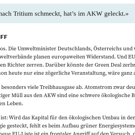
ach Tritium schmeckt, hat’s im AKW geleckt.»
IFF
l los. Die Umweltminister Deutschlands, Österreichs und
mweltverbände planen europaweiten Widerstand. Und E
en Richter zerren. Darüber könnte der Green Deal zerbr
hon heute nur eine zögerliche Veranstaltung, wäre ganz 
t besonders viele Treibhausgase ab. Atomstrom zwar deu
iftiger Müll aus den AKW sind eine schwere ökologische B
en Leben.
ist: Wird das Kapital für den ökologischen Umbau in d
ie gesteckt, fehlt es beim Aufbau grüner Energiesystem
 neue EU-Liste ist ein frontaler Angriff auf den Versuch