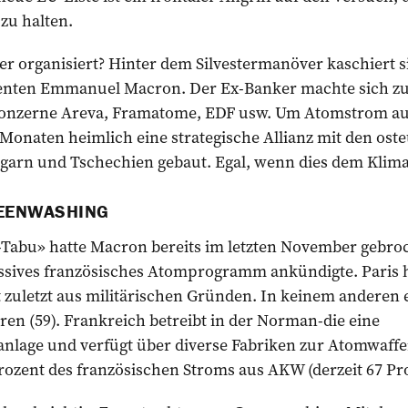
zu halten.
er organisiert? Hinter dem Silvestermanöver kaschiert 
denten Emmanuel Macron. Der Ex-Banker machte sich zu
nzerne Areva, Fram­atome, EDF usw. Um Atomstrom auf 
it Monaten heimlich eine strategische Allianz mit den os
garn und Tschechien gebaut. Egal, wenn dies dem Klim
EENWASHING
abu» hatte ­Macron bereits im letzten November gebroc
sives französisches Atomprogramm ankündigte. Paris h
t ­zuletzt aus militärischen Gründen. In keinem andere
oren (59). Frankreich betreibt in der Norman-die eine
nlage und verfügt über diverse Fabriken zur Atomwaff
ozent des französischen Stroms aus AKW (derzeit 67 Pro