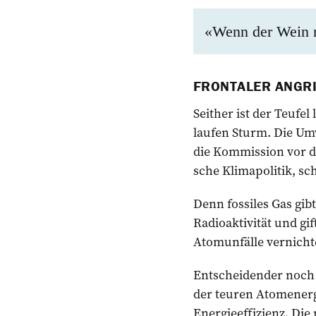
«Wenn der Wein n
FRONTALER ANGR
Seither ist der Teufe
laufen Sturm. Die U
die Kommission vor d
sche Klimapolitik, sc
Denn fossiles Gas gib
Radio­aktivität und g
Atomunfälle vernicht
Entscheidender noch 
der teuren Atomenerg
Energieeffizienz. Die