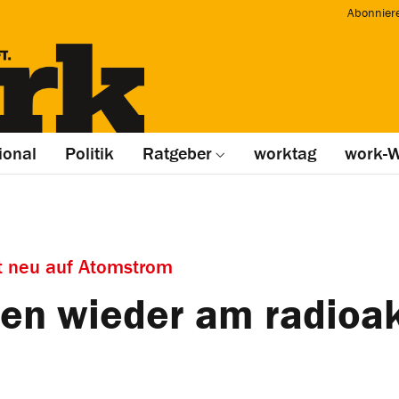
Abonnier
ional
Politik
Ratgeber
worktag
work-W
t neu auf Atomstrom
hen wieder am radioa