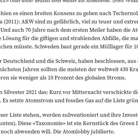
 Oder doch? Brüssel setzt wieder auf Atomstrom. (Foto: «Fuku
hien es einen breiten Konsens zu geben nach Tschernoby
(2011): AKW sind zu gefährlich, viel zu teuer und extrem
 Und auch 70 Jahre nach dem ersten Meiler haben die 
 Lösung für die giftigen und strahlenden ­Abfälle, die 
hen müsste. Schweden baut gerade ein Mülllager für 10
er Deutschland und die Schweiz, haben beschlossen, aus
nächsten Jahren sollten die meisten der weltweit 430 Kr
en sie weniger als 10 Prozent des globalen Stroms.
 Silvester 2021 das: Kurz vor Mitternacht verschickte 
Es setzte Atomstrom und fossiles Gas auf die Liste grü
eser Liste stehen, werden subventioniert und ihre Inves
unten). Diese «Taxonomie» ist ein Kernstück des Green 
noch abwenden will. Die Atomlobby jubilierte.