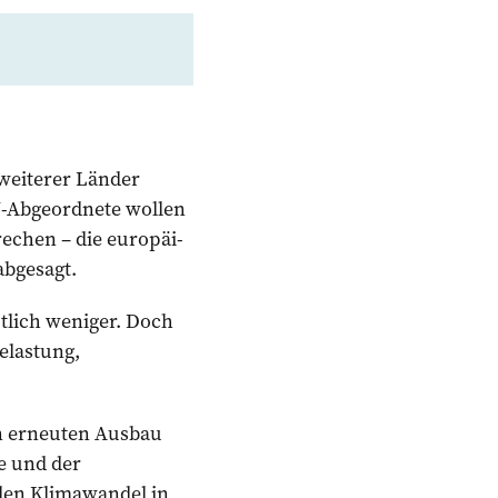
 weiterer Länder
U-Abgeordnete wollen
echen – die europäi­
abgesagt.
tlich weniger. Doch
elastung,
en erneuten Ausbau
e und der
, den Klimawandel in