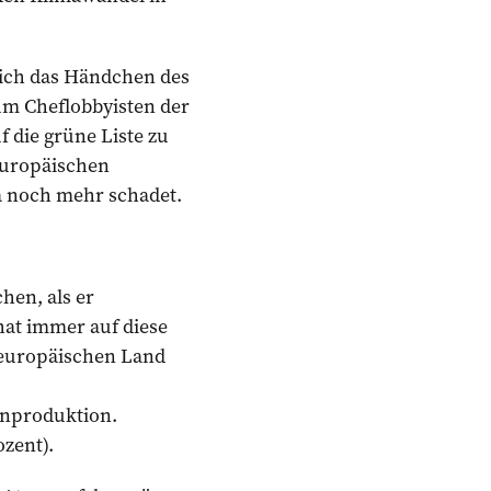
sich das Händchen des
m Cheflobbyisten der
die grüne Liste zu
teuropäischen
a noch mehr schadet.
hen, als er
at immer auf diese
n europäischen Land
enproduktion.
zent).