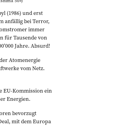
shima 50»)
l (1986) und erst
 anfällig bei Terror,
Atomstromer immer
man für Tausende von
0’000 Jahre. Absurd!
 der Atomenergie
aftwerke vom Netz.
die EU-Kommission ein
ner Energien.
toren bevorzugt
Deal, mit dem ­Europa