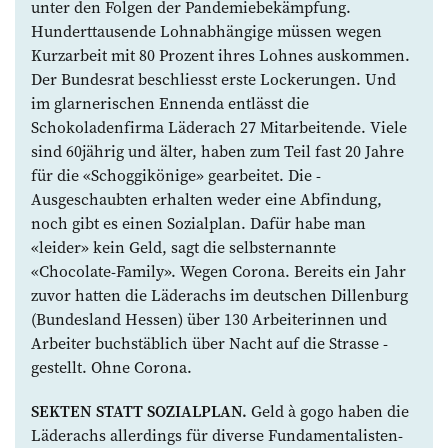
unter den Folgen der Pandemiebekämpfung.
Hundert­tausende Lohnabhängige müssen wegen
Kurz­arbeit mit 80 Prozent ­ihres Lohnes auskommen.
Der ­Bundesrat beschliesst ­erste ­Lockerungen. Und
im glarnerischen Ennenda entlässt die
Schokoladenfirma Läderach 27 Mitarbeitende. Viele
sind 60jährig und älter, haben zum Teil fast 20 Jahre
für die «Schoggi­könige» gearbeitet. Die ­
Ausgeschaubten erhalten weder eine Abfindung,
noch gibt es einen ­Sozialplan. Dafür habe man
«leider» kein Geld, sagt die selbsternannte
«Chocolate-Family». Wegen Corona. Bereits ein Jahr
zuvor hatten die ­Läderachs im deutschen Dillenburg
(Bundesland Hessen) über 130 ­Arbeiterinnen und
Arbeiter buchstäblich über Nacht auf die Strasse ­
gestellt. Ohne Corona.
SEKTEN STATT SOZIALPLAN.
Geld à gogo haben die
Läderachs allerdings für diverse Fundamentalisten-