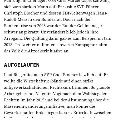
Führung im Cheflager. UBS-Chef Marcel Ospel schwang
sich zum starken Mann auf. Er pushte SVP-Führer
Christoph Blocher und dessen FDP-Seitenwagen Hans-
Rudolf Merz in den Bundesrat. Doch nach der
Bankenkrise von 2008 war der Ruf der Geldmanager
schwer angekratzt. Unverändert blieb jedoch ihre
Arroganz. Die Quittung dafür gab es zum Beispiel im Jahr
2013: Trotz einer millionenschweren Kampagne nahm
das Volk die Abzocker­initiative an.
AUFGELAUFEN
Laut Rieger lief auch SVP-Chef Blocher letztlich auf. Er
wollte die Wirtschaftsverbände auf einen strikt
antigewerkschaftlichen Rechtskurs trimmen. So glaubte
Arbeitgeberchef Valentin Vogt nach dem Wahlsieg der
Rechten im Jahr 2015 und bei der Abstimmung über die
Masseneinwanderungsinitiative, man könne die
Gewerkschaften links liegen lassen. Er irrte. Inzwischen