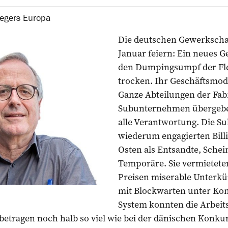
iegers Europa
Die deutschen Gewerkscha
Januar feiern: Ein neues Ge
den Dumpingsumpf der Flei
trocken. Ihr Geschäftsmode
Ganze Abteilungen der Fa
Subunternehmen übergebe
alle Verantwortung. Die 
wiederum engagierten Bill
Osten als Entsandte, Schei
Temporäre. Sie vermietete
Preisen miserable Unterkün
mit Blockwarten unter Kon
System konnten die Arbeit
betragen noch halb so viel wie bei der dänischen Konku