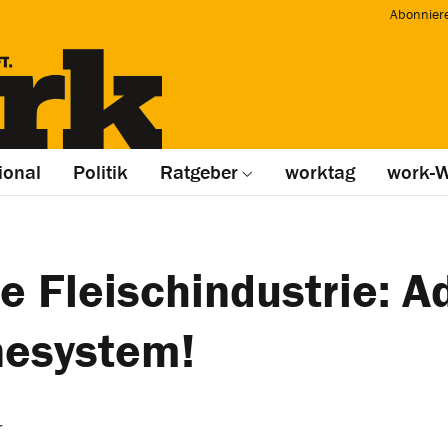
Abonnier
ional
Politik
Ratgeber
worktag
work-W
 Fleischindustrie: A
e­system!
r