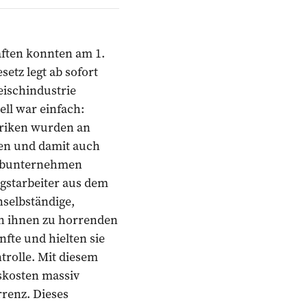
ften konnten am 1.
setz legt ab sofort
schindus­trie
ll war ­einfach:
briken wurden an
n und damit auch
Subunternehmen
igstarbeiter aus dem
nselbständige,
n ihnen zu horrenden
fte und hielten sie
trolle. Mit diesem
skosten massiv
rrenz. Dieses