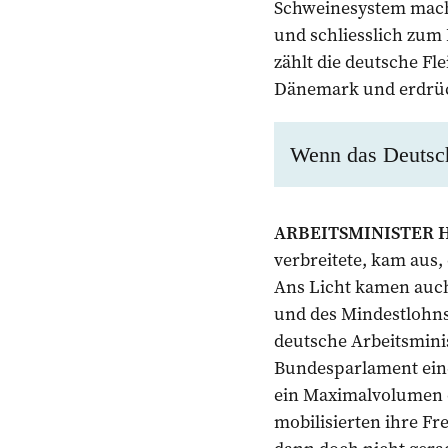
Schweinesystem mach
und schliesslich zum 
zählt die deutsche Fl
Dänemark und erdrück
Wenn das Deutsch
ARBEITSMINISTER 
verbreitete, kam aus
Ans Licht kamen auch
und des Mindestlohns
deutsche Arbeitsmin
Bundesparlament eine
ein Maximalvolumen d
mobilisierten ihre F