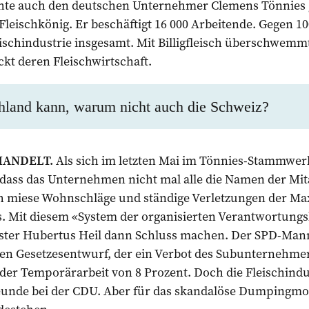
te auch den deutschen Unternehmer Clemens Tönnies g
Fleischkönig. Er beschäftigt 16 000 Arbeitende. Gegen 10
eischindustrie insgesamt. Mit ­Billigfleisch überschwemmt
t deren Fleischwirtschaft.
land kann, warum nicht auch die Schweiz?
HANDELT.
Als sich im letzten Mai im Tönnies-Stammwer
, dass das Unternehmen nicht mal alle die Namen der Mi
 miese Wohnschläge und ständige Verletzungen der Max
. Mit diesem «System der organisierten Verantwortungsl
ister Hubertus Heil dann Schluss machen. Der SPD-Ma
n Gesetzesentwurf, der ein Verbot des Subunternehme
er Temporärarbeit von 8 Prozent. Doch die Fleischindu
reunde bei der CDU. Aber für das skandalöse Dumpingmod