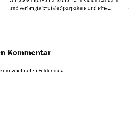
von 2008 intervenierte die EU in vielen Ländern
und verlangte brutale Sparpakete und eine...
nen Kommentar
 gekennzeichneten Felder aus.