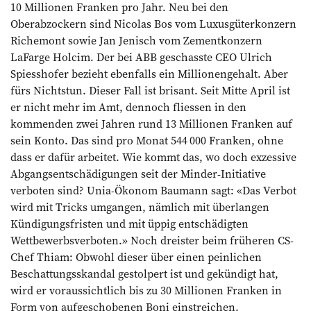
10 Millionen Franken pro Jahr. Neu bei den
Oberabzockern sind Nicolas Bos vom Luxusgüterkonzern
­Richemont sowie Jan Jenisch vom ­Zementkonzern
LaFarge Holcim. Der bei ABB geschasste CEO Ulrich
Spiess­hofer bezieht ebenfalls ein Millionengehalt. Aber
fürs Nichtstun. Dieser Fall ist brisant. Seit Mitte April ist
er nicht mehr im Amt, dennoch fliessen in den
kommenden zwei Jahren rund 13 Mil­lionen Franken auf
sein Konto. Das sind pro Monat 544 000 Franken, ohne
dass er dafür arbeitet. Wie kommt das, wo doch exzessive
Abgangsentschädigungen seit der Minder-Initiative
verboten sind? Unia-Ökonom Baumann sagt: «Das Verbot
wird mit Tricks umgangen, nämlich mit überlangen
Kündigungsfristen und mit üppig entschädigten
Wettbewerbsverboten.» Noch dreister beim früheren CS-
Chef Thiam: Obwohl dieser über einen peinlichen
Beschattungsskandal gestolpert ist und gekündigt hat,
wird er voraussichtlich bis zu 30 Millionen Franken in
Form von aufgeschobenen Boni einstreichen.