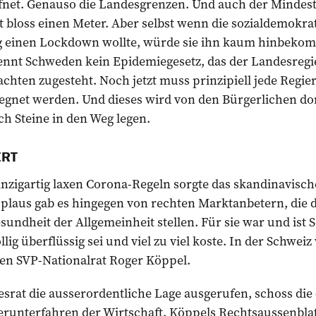
fnet. Genauso die Landesgrenzen. Und auch der Mindes
 bloss einen Meter. Aber selbst wenn die sozialdemokra
g einen Lockdown wollte, würde sie ihn kaum hinbekom
kennt Schweden kein Epidemiegesetz, das der Landesregi
chten zu­gesteht. Noch jetzt muss prinzipiell jede ­Re
gnet werden. Und dieses wird von den Bürgerlichen dom
h Steine in den Weg legen.
ERT
nzigartig laxen Corona-Regeln sorgte das skandinavisch
plaus gab es hingegen von rechten Marktanbetern, die d
sundheit der Allgemeinheit stellen. Für sie war und ist
ig überflüssig sei und viel zu viel koste. In der Schweiz
en SVP-Natio­nalrat Roger Köppel.
srat die ausserordentliche Lage ausgerufen, schoss die
Herunterfahren der Wirtschaft. Köppels Rechtsaussenblat