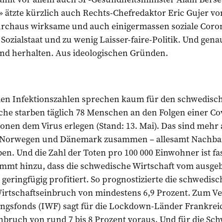
 ätzte kürzlich auch Rechts-Chefredaktor Eric Gujer v
durchaus wirksame und auch einigermassen so­ziale Corona
 Sozialstaat und zu wenig Laisser-faire-Politik. Und ­ge
and herhalten. Aus ideologischen Gründen.
len Infektionszahlen sprechen kaum für den schwedis
che starben täglich 78 Menschen an den Folgen einer C
sonen dem Virus erlegen (Stand: 13. Mai). Das sind mehr a
, Norwegen und Dänemark zusammen – allesamt Nachbarl
n. Und die Zahl der Toten pro 100 000 Einwohner ist fa
Kommt hinzu, dass die schwedische Wirtschaft vom ausg
eringfügig profitiert. So prognostizierte die schwedis
Wirtschaftseinbruch von mindestens 6,9 Prozent. Zum Ve
ngsfonds (IWF) sagt für die Lockdown-Länder Frankrei
bruch von rund 7 bis 8 Prozent voraus. Und für die Sch