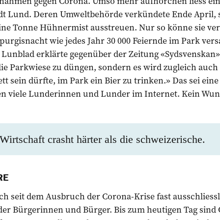
nahmen gegen Corona. Umso mehr aufhorchen liess ein
t Lund. Deren Umweltbehörde verkündete Ende April, 
eine Tonne Hühnermist ausstreuen. Nur so könne sie ver
lpurgisnacht wie jedes Jahr 30 000 Feiernde im Park ve
Lunblad erklärte gegenüber der Zeitung «Sydsvenskan»:
die Parkwiese zu düngen, sondern es wird zugleich auch 
tt sein dürfte, im Park ein Bier zu trinken.» Das sei ein
n viele Lunderinnen und Lunder im Internet. Kein Wu
irtschaft crasht härter als die ­schweizerische.
RE
h seit dem Ausbruch der Corona-Krise fast ausschliessl
er Bürgerinnen und Bürger. Bis zum heutigen Tag sind 