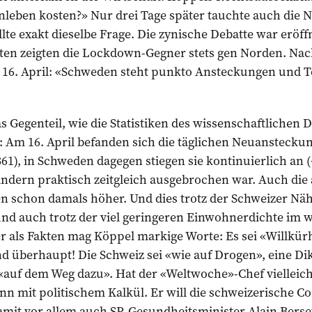
nleben kosten?» Nur drei Tage später tauchte auch die 
lte exakt dieselbe Frage. Die zynische Debatte war eröff
en zeigten die Lockdown-Gegner stets gen Norden. Na
16. April: «Schweden steht punkto Ansteckungen und Tod
s Gegenteil, wie die Statistiken des wissenschaftlichen ­
 Am 16. April befanden sich die täglichen Neuansteckun
361), in Schweden dagegen stiegen sie kontinuierlich an (
ändern praktisch zeitgleich ausgebrochen war. Auch die 
n schon damals höher. Und dies trotz der Schweizer Näh
nd auch trotz der viel geringeren Einwohnerdichte im w
 als Fakten mag Köppel markige Worte: Es sei «Willkürh
d überhaupt! Die Schweiz sei «wie auf Drogen», eine Di
 «auf dem Weg dazu». Hat der «Weltwoche»-Chef vielleich
inn mit politischem Kalkül. Er will die schweizerische
amit vor allem auch SP-Gesundheitsminister Alain Berset.