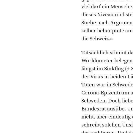
viel darf ein Mensche
dieses Niveau und stel
Suche nach Argument
selber behauptete am 
die Schweiz.»
Tatsächlich stimmt da
Worldometer belegen:
längst im Sinkflug (+ 
der Virus in beiden L
Toten war in Schwede
Corona-Epizen­trum u
Schweden. Doch lieber
Bundesrat ausübe. Un
nicht, aber eindeutig
schreibt solchen Uns
diskreditieren. Und d