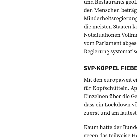
und Restaurants geöf
den Menschen beträgt
Minderheitsregierun
die meisten Staaten 
Notsituationen Vollma
vom Parlament abgese
Regierung systematisc
SVP-KÖPPEL FIEB
Mit den europaweit ei
für Kopfschütteln. Ap
Einzelnen über die Ge
dass ein Lockdown völl
zuerst und am lautest
Kaum hatte der Bunde
gegen das teilweise ­