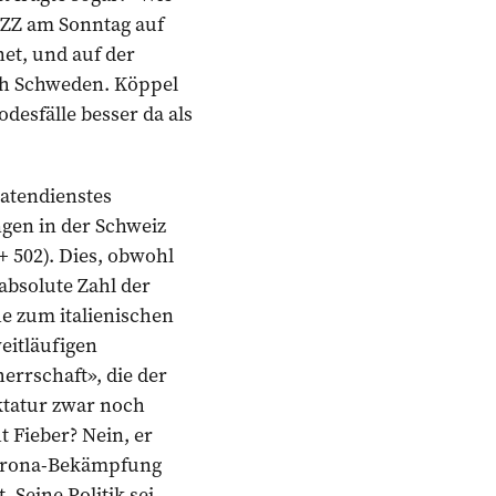
NZZ am Sonntag auf
net, und auf der
ch Schweden. Köppel
esfälle besser da als
Datendienstes
gen in der Schweiz
+ 502). Dies, obwohl
absolute Zahl der
e zum italienischen
eitläufigen
errschaft», die der
ktatur zwar noch
t Fieber? Nein, er
 Corona-Bekämpfung
 Seine Politik sei