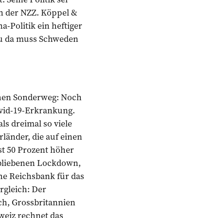
on der NZZ. Köppel &
-Politik ein heftiger
nau da muss Schweden
chen Sonderweg: Noch
ovid-19-Erkrankung.
ls dreimal so viele
änder, die auf einen
st 50 Prozent höher
ebliebenen Lockdown,
che Reichsbank für das
rgleich: Der
ch, Grossbritannien
weiz rechnet das