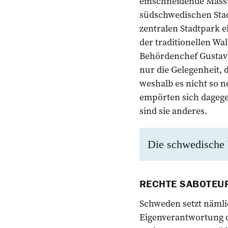
einschneidende Mass
südschwedischen Stad
zentralen Stadtpark 
der traditionellen Wa
Behördenchef Gustav 
nur die Gelegenheit, 
weshalb es nicht so ne
empörten sich dagege
sind sie anderes.
Die schwedische W
RECHTE SABOTEU
Schweden setzt nämlic
Eigenverantwortung d