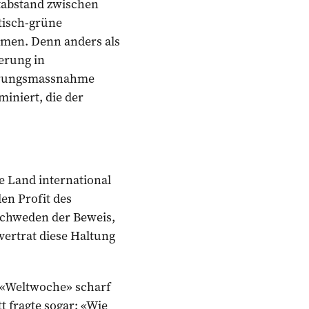
tabstand zwischen
tisch-grüne
men. Denn anders als
erung in
gierungsmassnahme
iniert, die der
e Land international
en Profit des
 Schweden der Beweis,
 vertrat diese Haltung
 «Weltwoche» scharf
t fragte sogar: «Wie