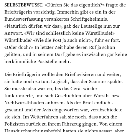
SELBSTBEWUSST.
«Dürfen Sie das eigentlich?» fragte die
Briefträgerin vorsichtig. Immerhin gibt es ein in der
Bundesverfassung verankertes Schriftgeheimnis.
«Natürlich dürfen wir das», gab der Leutselige nun zur
Antwort. «Wir sind schliesslich keine Würstlibude!»
Würstlibude? «Wie die Post ja auch nicht», fuhr er fort.
«Oder doch?» In letzter Zeit habe deren Ruf ja schon
gelitten, und in seinem Dorf gebe es inzwischen gar keine
herkömmliche Poststelle mehr.
Die Briefträgerin wollte den Brief avisieren und weiter,
sie hatte noch zu tun. Logisch, dass der Scanner spukte.
Sie musste also warten, bis das Gerät wieder
funktionierte, und sich Geschichten über Würstli- bzw.
Nichtwürstlibuden an­hören. Als der Brief endlich ­
gescannt und der Avis eingeworfen war, verabschiedete
sie sich. Im Weiterfahren sah sie noch, dass auch die
Polizisten zurück zu ihrem Fahrzeug gingen. Von einem
Hausdurchsuchungsbefehl hatten sie nichts gesagt, aber