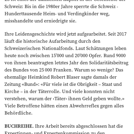
Schweiz: Bis in die 1980er Jahre ­sperrte die Schweiz ­
Hunderttausende Heim- und Verdingkinder weg,
misshandelte und erniedrigte sie.
Ihre Leidens­geschichte wird jetzt aufgearbeitet. Seit 2017
läuft die historische Aufarbeitung durch den
Schweizerischen Nationalfonds. Laut Schätzungen leben
heute noch zwischen 15’000 und 20’000 Opfer. Rund 9000
von ihnen beantragten letztes Jahr den Solidaritätsbeitrag
des Bundes von 25 000 Franken. Warum so wenige? Das
ehemalige Heimkind Robert Blaser sagte damals der
Zeitung «Bund»: «Für viele ist die Obrigkeit – Staat und
Kirche – in der Täterrolle. Und viele konnten nicht
verstehen, warum der ‹Täter› ihnen Geld geben wollte.»
Viele Be­troffene hätten ­einen Abwehr­reflex gegen alles
Behördliche.
BUCHREIHE.
Ihre Arbeit bereits abgeschlossen hat die
Expertinnen- und Expertenkommis­sion zu den