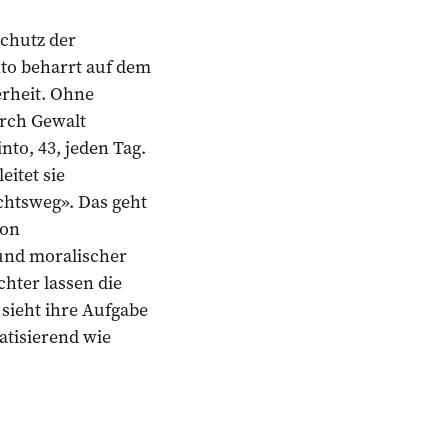
Schutz der
nto beharrt auf dem
rheit. Ohne
durch Gewalt
to, 43, jeden Tag.
eitet sie
chtsweg». Das geht
von
und moralischer
chter lassen die
sieht ihre Aufgabe
atisierend wie