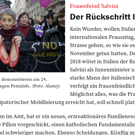
Frauenfeind Salvini
Der Rückschritt 
Kein Wunder, wollen Itali
internationalen Frauentag,
Strasse gehen, so wie sie 
November getan hatten. De
2018 wütet in Italien der 
Salvini als Innenminister 
starke Mann der italienis
demons­trieren am 24.
verfolgt ein frauenfeindl
gen Femizide. (Foto: Alamy)
Möglichst alles, was die 
patorischer Mobilisierung erreicht hat, soll schnell pl
 im Amt, hat er ein neues, erzreaktionäres Familienrec
 Pillon vorgeschickt, einen ­katholischen Fundamentalist
el schwieriger machen. Ebenso Scheidungen. Künftig m