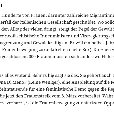
LT
le Hunderte von Frauen, darunter zahlreiche Migrantinne
rfall der italienischen Gesellschaft geschuldet. Wo Soli
 den Alltag der vielen dringt, steigt der Pegel der Gewal
er neofaschistische Innenminister und Vizeregierungsch
usgrenzung und Gewalt kräftig an. Er will ein halbes Ja
 Frauenbewegung zurückdrehen (siehe Box). Kürzlich w
 geschlossen, 300 Frauen mussten sich anderswo Hilfe 
s alles wütend. Sehr ruhig sagt sie das. Sie gehört auc
a Di Meno» (Keine weniger), eine Anspielung auf die Fe
Zehntausende für eine feministische Demo gegen die Reg
die jetzt den Frauenstreik vom 8. März vorbereitet. Währ
re verharrt, ist die Frauenbewegung zur stärksten Oppos