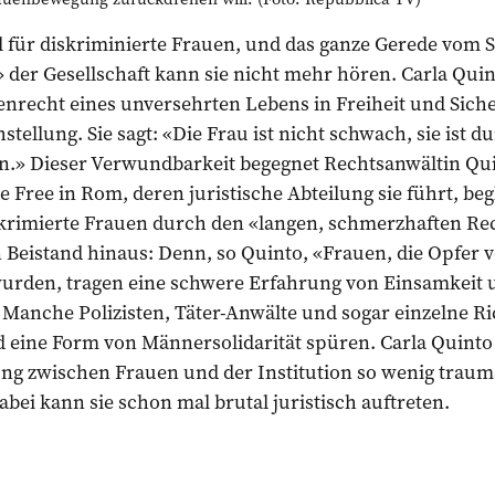
hl für diskriminierte Frauen, und das ganze Gerede vom 
 der Gesellschaft kann sie nicht mehr hören. Carla Qui
recht eines unversehrten Lebens in Freiheit und Siche
stellung. Sie sagt: «Die Frau ist nicht schwach, sie ist 
» Dieser Verwundbarkeit begegnet Rechtsanwältin Quin
 Free in Rom, deren juristische Abteilung sie führt, begl
krimierte Frauen durch den «langen, schmerzhaften Re
n Beistand hinaus: Denn, so Quinto, «Frauen, die Opfer 
urden, tragen eine schwere Erfahrung von Einsamkeit 
 Manche Polizisten, Täter-Anwälte und sogar einzelne Ri
 eine Form von Männersolidarität spüren. Carla Quinto 
ung zwischen Frauen und der Institution so wenig traum
abei kann sie schon mal brutal juristisch auftreten.