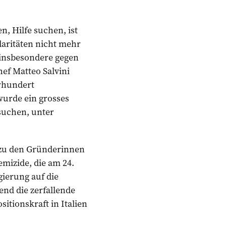
n, Hilfe suchen, ist
daritäten nicht mehr
t insbesondere gegen
ef Matteo Salvini
hrhundert
urde ein grosses
suchen, unter
h zu den Gründerinnen
mizide, die am 24.
ierung auf die
end die zerfallende
itionskraft in Italien