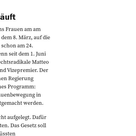
läuft
ens Frauen am am
 dem 8. März, auf die
es schon am 24.
nn seit dem 1. Juni
Rechtsradikale Matteo
und Vizepremier. Der
chen Regierung
iches Programm:
Frauenbewegung in
attgemacht werden.
ht aufgelegt. Dafür
en. Das Gesetz soll
üssten