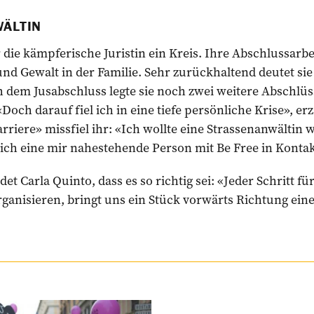
WÄLTIN
r die kämpferische Juristin ein Kreis. Ihre Abschlussarbe
d Gewalt in der Familie. Sehr zurückhaltend deutet sie
dem Jus­abschluss legte sie noch zwei weitere Abschlüs
Doch darauf fiel ich in eine tiefe persönliche Krise», erzä
rriere» missfiel ihr: «Ich wollte eine Strassen­anwältin 
ich eine mir nahestehende Person mit Be Free in Kontak
det Carla Quinto, dass es so richtig sei: «Jeder Schritt f
organisieren, bringt uns ein Stück vorwärts Richtung ein