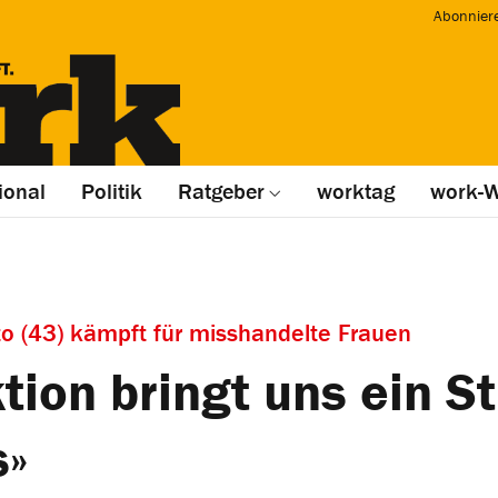
Abonnier
ional
Politik
Ratgeber
worktag
work-W
nto (43) kämpft für misshandelte Frauen
tion bringt uns ein S
s»