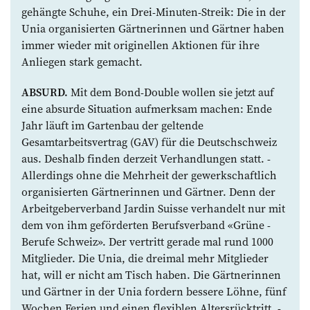
gehängte Schuhe, ein Drei-Minuten-Streik: Die in der
Unia organisierten Gärtnerinnen und Gärtner haben
immer wieder mit originellen Aktionen für ihre
Anliegen stark gemacht.
ABSURD.
Mit dem Bond-Double wollen sie jetzt auf
eine absurde Situation auf­merksam ­machen: Ende
Jahr läuft im ­Gartenbau ­der geltende
Gesamtarbeitsvertrag (GAV) für die Deutschschweiz
aus. ­Deshalb ­finden derzeit Verhandlungen statt. ­
Allerdings ohne die Mehrheit der gewerk­schaftlich
organisierten Gärtnerinnen und Gärtner. Denn der
Arbeit­geberverband ­Jardin Suisse verhandelt nur mit
dem von­ ihm geförderten Berufsverband «Grüne ­
Berufe Schweiz». Der vertritt gerade mal rund 1000
Mitglieder. Die Unia, die dreimal mehr Mitglieder
hat, will er nicht am Tisch haben. Die Gärtnerinnen
und Gärtner in der Unia f­ordern bessere Löhne, fünf
Wochen Ferien und einen flexiblen Altersrücktritt. ­­