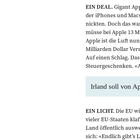
EIN DEAL.
Gigant App
der iPhones und Macs
nickten. Doch das war
müsse bei Apple 13 Mi
Apple ist die Luft nun
Milliarden Dollar Ver
Auf einen Schlag. Das
Steuergeschenken. «A
Irland soll von A
EIN LICHT.
Die EU wi
vieler EU-Staaten kla
Land öffentlich ausw
sich: «Endlich gibt’s