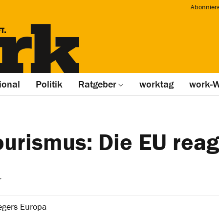
Abonnier
ional
Politik
Ratgeber
worktag
work-W
urismus: Die EU reag
r
egers Europa