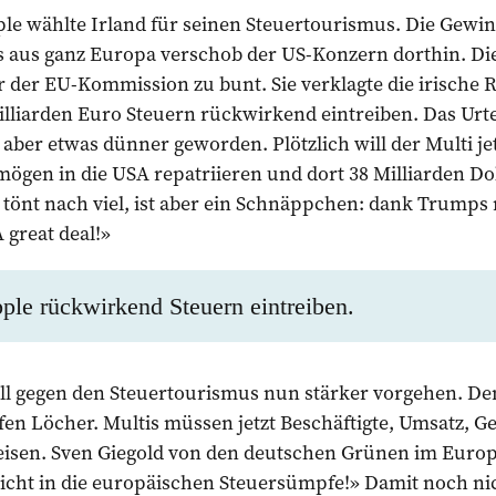
le wählte Irland für seinen Steuertourismus. Die Gewi
 aus ganz Europa verschob der US-Konzern dorthin. Di
 der EU-Kommission zu bunt. Sie verklagte die irische 
lliarden Euro Steuern rückwirkend eintreiben. Das Urtei
 aber etwas dünner geworden. Plötzlich will der Multi je
mögen in die USA repatriieren und dort 38 Milliarden Do
 tönt nach viel, ist aber ein Schnäppchen: dank Trumps
 great deal!»
pple rückwirkend Steuern eintreiben.
ll gegen den Steuertourismus nun stärker vorgehen. De
ffen Löcher. Multis müssen jetzt Beschäftigte, Umsatz, G
eisen. Sven Giegold von den deutschen Grünen im Euro
 Licht in die europäischen Steuersümpfe!» Damit noch nic