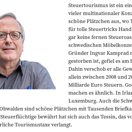
Steuertourismus ist ein ei
vieler multinationaler Kon
schöne Plätzchen aus, wo
für tolle Steuertricks Han
gar keine fernen Steueroa
schwedischen Möbelkonzer
Gründer Ingvar Kamprad m
gestorben ist, gefiel es am
Dahin verschob er alle Ge
allein zwischen 2008 und 
Milliarde Euro Steuern. Go
machen es ähnlich. In Irla
Luxemburg. Auch die Schwei
 Obwalden sind schöne Plätzchen mit Tausenden Briefka
Steuerflüchtige bewährt hat sich auch das Tessin, das 
rliche Tourismustaxe verlangt.