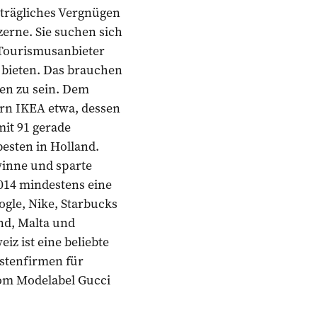
nträgliches Vergnügen
zerne. Sie suchen sich
 Tourismusanbieter
d bieten. Das brauchen
sen zu sein. Dem
n IKEA etwa, dessen
it 91 gerade
 besten in Holland.
winne und sparte
2014 mindestens eine
ogle, Nike, Starbucks
nd, Malta und
z ist eine beliebte
stenfirmen für
vom Modelabel Gucci