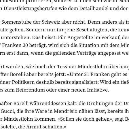
ndestlohn profitieren, sollte er so hoch sein wie in N
 in Dienstleistungsberufen wie dem Detailhandel und de
r Sonnenstube der Schweiz aber nicht. Denn anders als i
 alle gelten. Sondern nur für jene Beschäftigten, die ke
unterstehen. Das heisst: Für Angestellte im Verkauf, d
Franken 30 beträgt, wird sich die Situation mit dem Mi
rn erst dann, wenn die geltenden Verträge angepasst we
t werden, wie hoch der Tessiner Mindestlohn überhaupt 
ter Borelli aber bereits jetzt: «Unter 21 Franken geht es
er Politikern deshalb bereits signalisiert: Wird ein tie
s zum Referendum oder einer neuen Initiative.
hafter Borelli währenddessen kalt: die Drohungen der 
ucci, die ihre Ware in Mendrisio nähen lässt, bereits 
er Mindestlohn kommen. «Sollen sie doch gehen», sagt Bo
 solche, die Armut schaffen.»