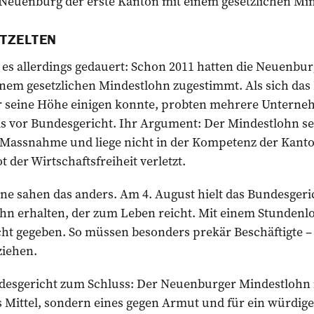
t Neuenburg der erste Kanton mit einem gesetzlichen Mi
TZELTEN
at es allerdings gedauert: Schon 2011 hatten die Neuenbu
nem gesetzlichen Mindestlohn zugestimmt. Als sich da
er seine Höhe einigen konnte, probten mehrere Untern
is vor Bundesgericht. Ihr Argument: Der Mindestlohn se
e Massnahme und liege nicht in der Kompetenz der Kan
 der Wirtschaftsfreiheit verletzt.
ne sahen das anders. Am 4. August hielt das Bundesgerich
Lohn erhalten, der zum Leben reicht. Mit einem Stundenl
cht gegeben. So müssen besonders prekär Beschäftigte – tr
ziehen.
esgericht zum Schluss: Der Neuenburger Mindestlohn i
s Mittel, sondern eines gegen Armut und für ein würdig