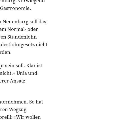
euenburg. Vorwiegend
r Gastronomie.
n Neuenburg soll das
inem Normal- oder
eren Stundenlohn
ndestlohngesetz nicht
rden.
sein soll. Klar ist
 nicht.» Unia und
ferer Ansatz
Unternehmen. So hat
ihren Wegzug
relli: «Wir wollen