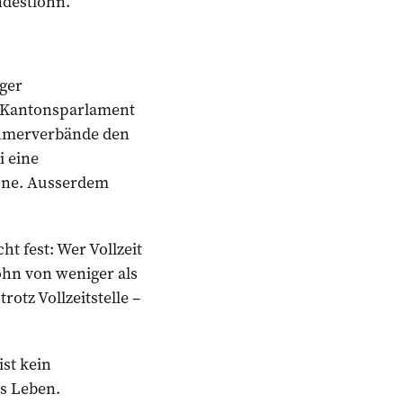
ndestlohn.
rger
s Kantonsparlament
ehmerverbände den
i eine
tone. Ausserdem
t fest: Wer Vollzeit
ohn von weniger als
otz Vollzeitstelle –
st kein
es Leben.