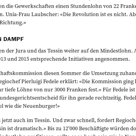
en die Gewerkschaften einen Stundenlohn von 22 Franken
n. Unia-Frau Laubscher: «Die Revolution ist es nicht. Ab
e Richtung.»
N DAMPF
 der Jura und das Tessin weiter auf den Mindestlohn. 
013 und 2015 entsprechende Initiativen angenommen.
schaftskommission diesen Sommer die Umsetzung zuhan
egiochef Pierluigi Fedele erklärt: «Die Kommission gin
r tiefe Löhne von nur 3000 Franken fest.» Für Fedele ist
desgerichtsentscheid für ihn gerade rechtzeitig. Fedel
el wie die Neuenburger!»
 jetzt auch im Tessin. Und zwar schnell, fordert Regioche
in ist dramatisch.» Bis zu 12’000 Beschäftigte würden dor