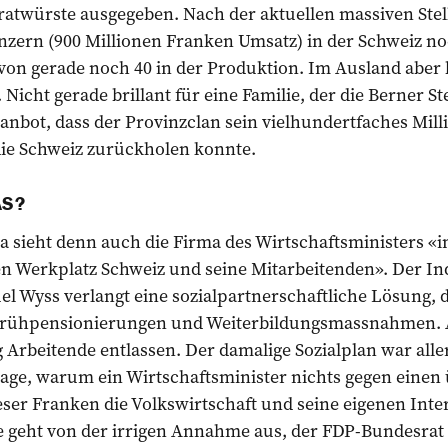
Bratwürste ausgegeben. Nach der aktuellen massiven Ste
ern (900 Millionen Franken Umsatz) in der Schweiz no
avon gerade noch 40 in der Produktion. Im Ausland abe
 Nicht gerade brillant für eine Familie, der die Berner 
l anbot, dass der Provinzclan sein vielhundertfaches Mi
die Schweiz zurückholen konnte.
AS?
 sieht denn auch die Firma des Wirtschaftsministers «
n Werkplatz Schweiz und seine Mitarbeitenden». Der Ind
el Wyss verlangt eine sozialpartnerschaftliche Lösung,
Frühpensionierungen und Weiterbildungsmassnahmen.
g Arbeitende entlassen. Der damalige Sozialplan war alle
rage, warum ein Wirtschaftsminister nichts gegen einen
ser Franken die Volkswirtschaft und seine eigenen Inte
ie geht von der irrigen Annahme aus, der FDP-Bundesrat 