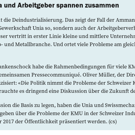
ia und Arbeitgeber spannen zusammen
t die Deindustrialisierung. Das zeigt der Fall der Amm
 Gewerkschaft Unia so, sondern auch der Arbeitgeberve
er vertritt in erster Linie kleine und mittlere Unterne
- und Metallbranche. Und ortet viele Probleme am gleic
ankenschock habe die Rahmenbedingungen für viele K
 gemeinsamen Pressecommuniqué. Oliver Müller, der Dir
zisiert: «Die Politik nimmt die Probleme der Schweizer
rauchte es dringend eine ­Diskussion über die Zukunft d
ssion die Basis zu legen, haben die Unia und Swissmech
egeben über die Probleme der KMU in der Schweizer Indu
 2017 der Öffentlichkeit ­präsentiert werden. (cs)