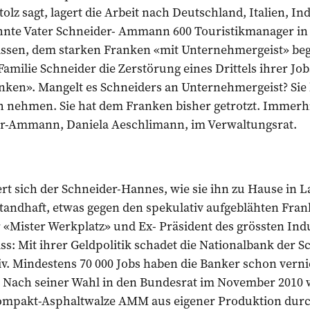
olz sagt, lagert die Arbeit nach Deutschland, Italien, In
te Vater Schneider- Ammann 600 Touristikmanager in St.
 lassen, dem starken Franken «mit Unternehmergeist» b
Familie Schneider die Zerstörung eines Drittels ihrer Jo
nken». Mangelt es Schneiders an Unternehmergeist? Sie 
h nehmen. Sie hat dem Franken bisher getrotzt. Immerhin
er-Ammann, Daniela Aeschlimann, im Verwaltungsrat.
rt sich der Schneider-Hannes, wie sie ihn zu Hause in 
standhaft, etwas gegen den spekulativ aufgeblähten Fra
r «Mister Werkplatz» und Ex- Präsident des grössten Ind
: Mit ihrer Geldpolitik schadet die Nationalbank der S
v. Mindestens 70 000 Jobs haben die Banker schon verni
. Nach seiner Wahl in den Bundesrat im November 2010 
mpakt-Asphaltwalze AMM aus eigener Produktion dur