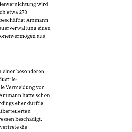
llenvernichtung wird
ch etwa 270
r beschäftigt Ammann
Steuerverwaltung einen
llionenvermögen aus
in einer besonderen
ustrie-
 die Vermeidung von
 Ammann hatte schon
rdings eher dürftig
 überteuerten
ressen beschädigt.
vertrete die