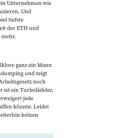
 ein Unternehmen wie
uzieren. Und
el tiefste
eit der ETH und
s mehr.
olklore ganz ein Mann
ndumping und zeigt
 Arbeitsgesetz noch
 ist ein Turbolädeler,
erweigert jede
haffen könnte. Leidet
weiterhin keinen