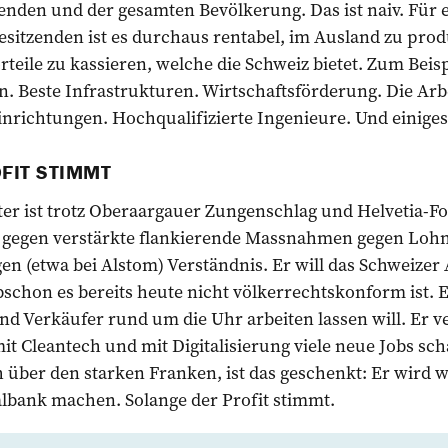
tenden und der gesamten Bevölkerung. Das ist naiv. Für
itzenden ist es durchaus rentabel, im Ausland zu prod
teile zu kassieren, welche die Schweiz bietet. Zum Beispi
 Beste Infrastrukturen. Wirtschaftsförderung. Die Arb
nrichtungen. Hochqualifizierte Ingenieure. Und einige
FIT STIMMT
ter ist trotz Oberaargauer Zungenschlag und Helvetia-F
 gegen verstärkte flankierende Massnahmen gegen Loh
n (etwa bei Alstom) Verständnis. Er will das Schweizer
schon es bereits heute nicht völkerrechtskonform ist. Er
d Verkäufer rund um die Uhr arbeiten lassen will. Er v
mit Cleantech und mit Digitalisierung viele neue Jobs sc
ch über den starken Franken, ist das geschenkt: Er wird 
albank machen. Solange der Profit stimmt.