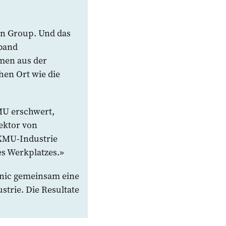
ann Group. Und das
rband
hmen aus der
hen Ort wie die
MU erschwert,
ektor von
 KMU-Industrie
es Werkplatzes.»
anic gemeinsam eine
strie. Die Resultate