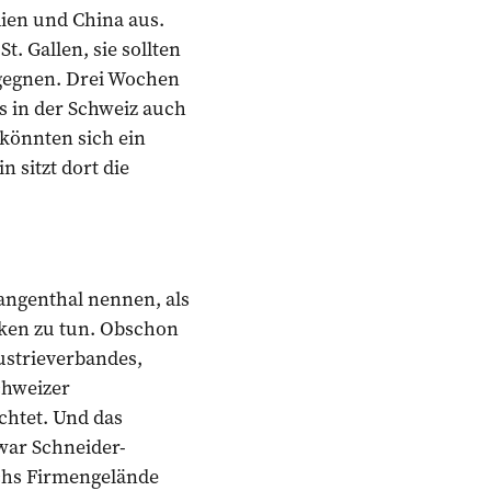
dien und China aus.
 Gallen, sie sollten
egegnen. Drei Wochen
bs in der Schweiz auch
könnten sich ein
 sitzt dort die
Langenthal nennen, als
nken zu tun. Obschon
ustrieverbandes,
chweizer
chtet. Und das
war Schneider-
chs Firmengelände