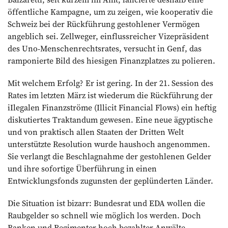
öffentliche Kampagne, um zu zeigen, wie kooperativ die
Schweiz bei der Rückführung gestohlener Vermögen
angeblich sei. Zellweger, einflussreicher Vizepräsident
des Uno-Menschenrechts­rates, versucht in Genf, das
ramponierte Bild des hiesigen Finanzplatzes zu polieren.
Mit welchem Erfolg? Er ist gering. In der 21. Session des
Rates im letzten März ist wiederum die Rückführung der
iIlegalen Finanzströme (Illicit Financial Flows) ein heftig
diskutiertes Traktandum gewesen. Eine neue ägyptische
und von praktisch allen Staaten der Dritten Welt
unterstützte Resolution wurde haushoch angenommen.
Sie ­verlangt die Beschlagnahme der gestohlenen Gelder
und ihre sofortige Überführung in einen
Entwicklungsfonds zugunsten der geplünderten Länder.
Die Situation ist bizarr: Bundesrat und EDA wollen die
Raubgelder so schnell wie möglich los werden. Doch
Banken und Regimenter hoch bezahlter Anwälte