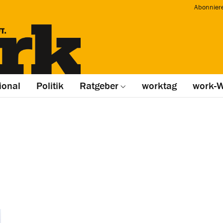
Abonnier
ional
Politik
Ratgeber
worktag
work-W