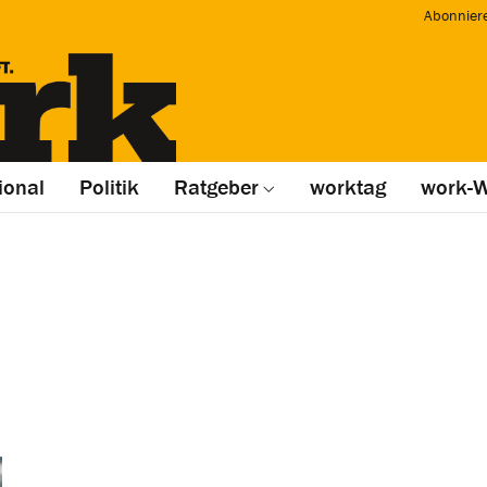
Abonnier
ional
Politik
Ratgeber
worktag
work-W