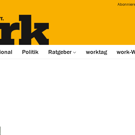
Abonnier
ional
Politik
Ratgeber
worktag
work-W