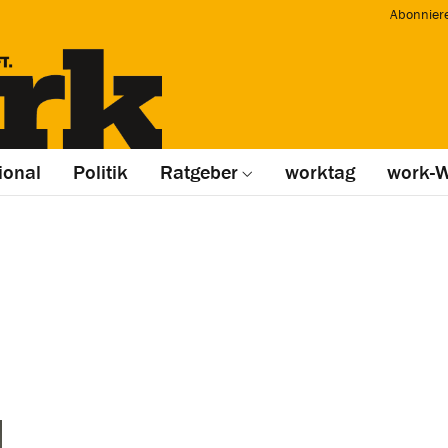
Abonnier
ional
Politik
Ratgeber
worktag
work-W