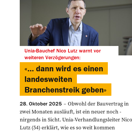
Unia-Bauchef Nico Lutz warnt vor
weiteren Verzögerungen:
«… dann wird es einen
landes­weiten
Branchenstreik geben»
Obwohl der Bauvertrag in
28. Oktober 2025
zwei Monaten ­ausläuft, ist ein neuer noch ­
nirgends in Sicht. Unia-Verhandlungs­leiter Nic
Lutz (54) erklärt, wie es so weit ­kommen