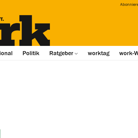
Abonnier
ional
Politik
Ratgeber
worktag
work-W