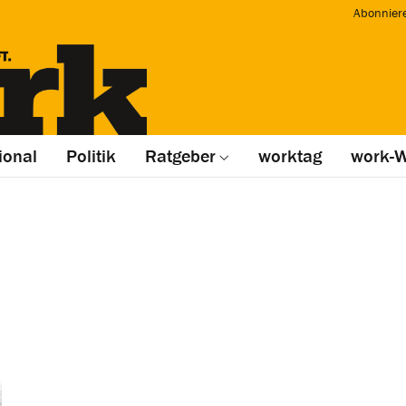
Abonnier
ional
Politik
Ratgeber
worktag
work-W