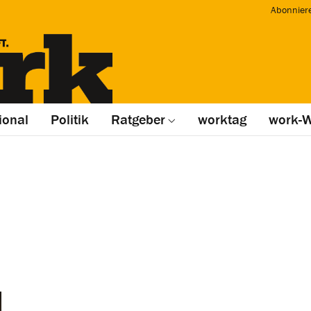
Abonnier
ional
Politik
Ratgeber
worktag
work-W