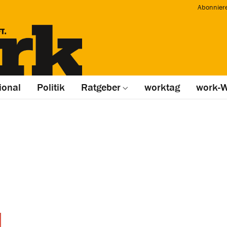
Abonnier
ional
Politik
Ratgeber
worktag
work-W