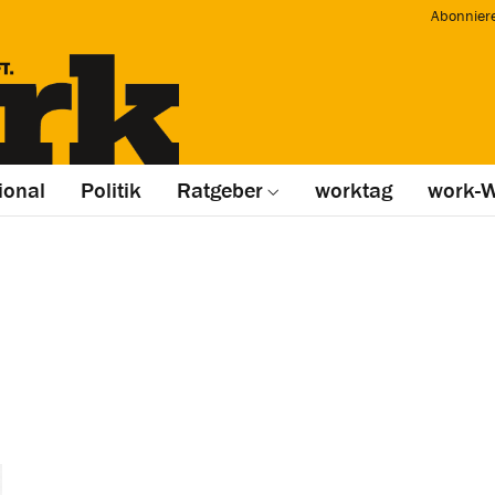
Abonnier
ional
Politik
Ratgeber
worktag
work-W