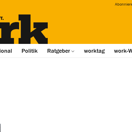
Abonnier
ional
Politik
Ratgeber
worktag
work-W