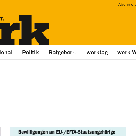
Abonnier
ional
Politik
Ratgeber
worktag
work-W