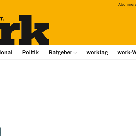
Abonnier
ional
Politik
Ratgeber
worktag
work-W