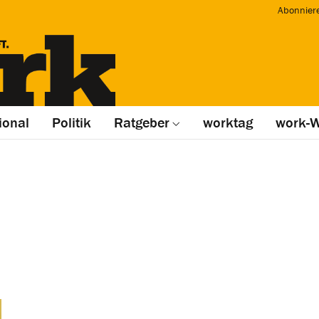
Abonnier
ional
Politik
Ratgeber
worktag
work-W