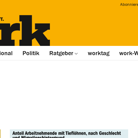
Abonnier
ional
Politik
Ratgeber
worktag
work-W