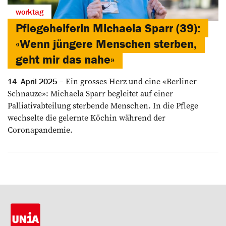
worktag
Pflegehelferin Michaela Sparr (39):
«Wenn jüngere Menschen sterben,
geht mir das nahe»
Ein grosses Herz und eine ­«Berliner
14. April 2025
Schnauze»: Michaela Sparr ­begleitet auf einer
Palliativabteilung ­sterbende Menschen. In die Pflege
wechselte die gelernte Köchin während der
Coronapandemie.