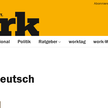
Abonnier
ional
Politik
Ratgeber
worktag
work-W
Deutsch