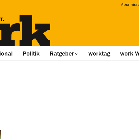
Abonnier
ional
Politik
Ratgeber
worktag
work-W