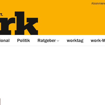
Abonnier
ional
Politik
Ratgeber
worktag
work-W